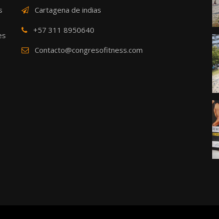
s
Cartagena de indias
+57 311 8950640
es
Contacto@congresofitness.com