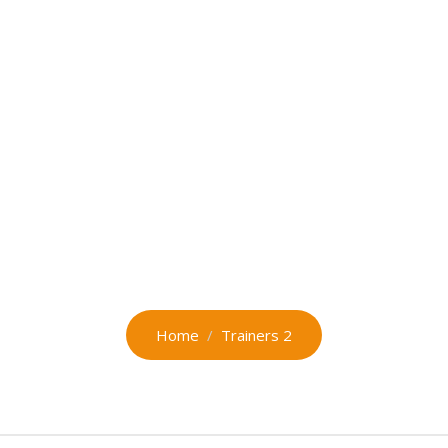
IO
INSCRIPCION
JUNTA DIRECTIVA
SOBRE COFIT
OFERTA ACA
Trainers 2
Home
Trainers 2