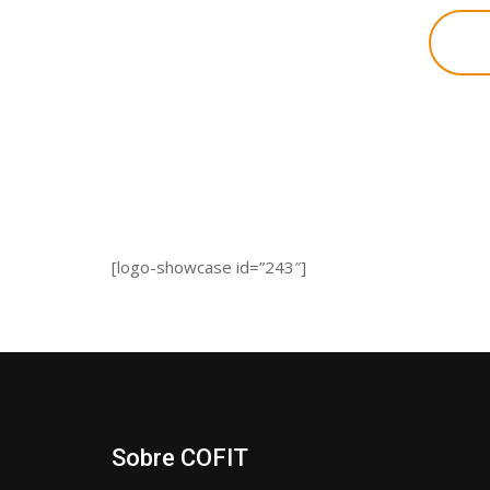
B
[logo-showcase id=”243″]
Sobre COFIT