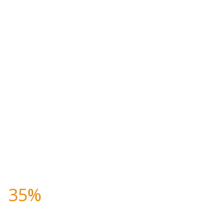
Comite Logistico
Comite Academic
TNESS CLASSES THIS SUMM
Y NOW AND
T
35%
DISCOUNT